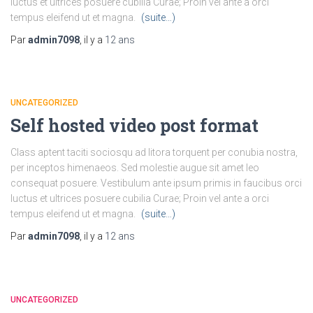
luctus et ultrices posuere cubilia Curae; Proin vel ante a orci
tempus eleifend ut et magna.
(suite…)
Par
admin7098
, il y a
12 ans
UNCATEGORIZED
Self hosted video post format
Class aptent taciti sociosqu ad litora torquent per conubia nostra,
per inceptos himenaeos. Sed molestie augue sit amet leo
consequat posuere. Vestibulum ante ipsum primis in faucibus orci
luctus et ultrices posuere cubilia Curae; Proin vel ante a orci
tempus eleifend ut et magna.
(suite…)
Par
admin7098
, il y a
12 ans
UNCATEGORIZED