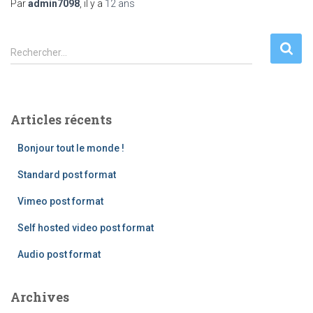
Par
admin7098
, il y a
12 ans
R
Rechercher…
e
c
h
e
Articles récents
r
c
Bonjour tout le monde !
h
e
Standard post format
r
Vimeo post format
:
Self hosted video post format
Audio post format
Archives